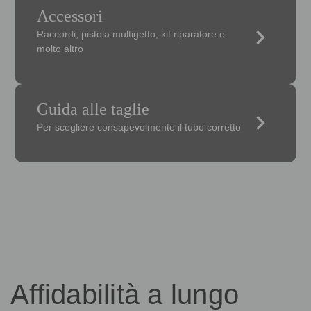
Accessori
keyboard_arrow_right
Raccordi, pistola multigetto, kit riparatore e
molto altro
Guida alle taglie
keyboard_arrow_right
Per scegliere consapevolmente il tubo corretto
Affidabilità a lungo