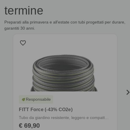
termine
Preparati alla primavera e all'estate con tubi progettati per durare,
garantiti 30 anni.
favorite_border
f
Responsabile
eco
FITT Force (-43% CO2e)
Tubo da giardino resistente, leggero e compatto, completo di raccordi
€ 69,90