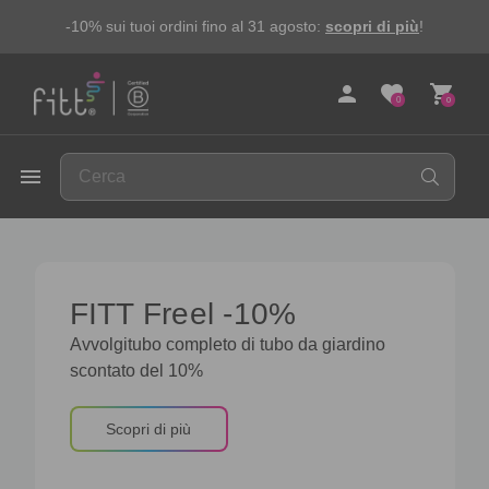
-10% sui tuoi ordini fino al 31 agosto:
scopri di più
!
person
favorite
shopping_cart
0
0
FITT
menu
FITT Freel -10%
Avvolgitubo completo di tubo da giardino
scontato del 10%
Scopri di più