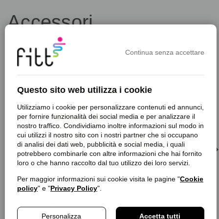
Accessori
Scopri la gamma di accessori da utilizzare con i tubi FITT
Continua senza accettare
favorite_border
f
Questo sito web utilizza i cookie
Utilizziamo i cookie per personalizzare contenuti ed annunci,
per fornire funzionalità dei social media e per analizzare il
nostro traffico. Condividiamo inoltre informazioni sul modo in
cui utilizzi il nostro sito con i nostri partner che si occupano
di analisi dei dati web, pubblicità e social media, i quali
potrebbero combinarle con altre informazioni che hai fornito
loro o che hanno raccolto dal tuo utilizzo dei loro servizi.
Per maggior informazioni sui cookie visita le pagine "
Cookie
policy
" e "
Privacy Policy
".
Borsa portaoggetti
€ 14,90
Personalizza
Accetta tutti