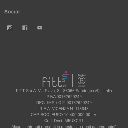
Social
FITT
FITT S.p.A. Via Piave, 8 - 36066 Sandrigo (VI) - Italia
P.IVA 00162620249
REG. IMP. / C.F. 00162620249
R.E.A. VICENZA N. 113648
CAP. SOC. EURO 10.400.000,00 I.V.
Cod. Dest. M5UXCR1
Alcuni contenuti presenti in questo sito (testi e/o immagini)