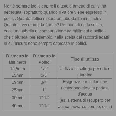
Non è sempre facile capire il giusto diametro di cui si ha
necessità, soprattutto quando il valore viene espresso in
pollici. Quanto pollici misura un tubo da 15 millimetri?
Quanto invece uno da 25mm? Per aiutarti nella scelta,
ecco una tabella di comparazione tra millimetri e pollici,
che ti aiuterà, per esempio, nella scelta dei raccordi adatti
le cui misure sono sempre espresse in pollici.
Diametro in
Diametro in
Tipo di utilizzo
Millimetri
Pollici
12,5mm
1/2"
Utilizzo casalingo per orto e
giardino
15mm
5/8"
Esigenze particolari che
19mm
3/4"
richiedono elevata portata
25mm
1"
d'acqua
30mm
1" 1/4
(es. sistema di recupero per
40mm
1" 1/2
acqua piovana, pompe, ecc..)