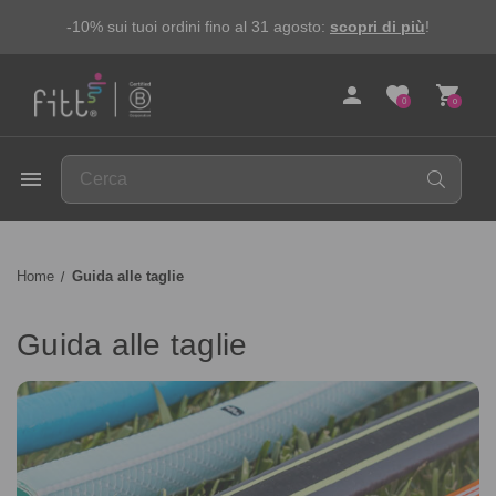
-10% sui tuoi ordini fino al 31 agosto:
scopri di più
!
person
favorite
shopping_cart
0
0
FITT
menu
Home
Guida alle taglie
Guida alle taglie