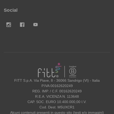
Social
FITT
FITT S.p.A. Via Piave, 8 - 36066 Sandrigo (VI) - Italia
P.IVA 00162620249
REG. IMP. / C.F. 00162620249
R.E.A. VICENZA N. 113648
CAP. SOC. EURO 10.400.000,00 I.V.
Cod. Dest. M5UXCR1
Alcuni contenuti presenti in questo sito (testi e/o immagini)