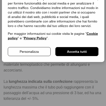
per fornire funzionalità dei social media e per analizzare il
nostro traffico. Condividiamo inoltre informazioni sul modo in
cui utilizzi il nostro sito con i nostri partner che si occupano
di analisi dei dati web, pubblicità e social media, i quali
Tubi estensibili: come
potrebbero combinarle con altre informazioni che hai fornito
loro o che hanno raccolto dal tuo utilizzo dei loro servizi.
funzionano?
Per maggior informazioni sui cookie visita le pagine "
Cookie
policy
" e "
Privacy Policy
".
Questa tipologia di tubo da giardino
si allunga da solo
con la pressione dell'acqua durante l'uso
, tornando alla
Personalizza
Accetta tutti
sua forma naturale dopo l'utilizzo, senza attorcigliarsi,
piegarsi o annodarsi. Il tubo infatti, è realizzato con un
materiale termoplastico che permette di allungarsi e
accorciarsi.
La
lunghezza indicata sulla confezione
rappresenta la
lunghezza massima che il tubo può raggiungere con il
passaggio dell'acqua ad una pressione di 3 bar, ed ha una
tolleranza del +/- 5%.