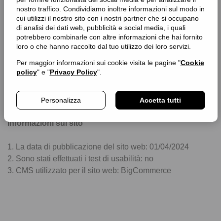
Soggetto erogatore: FITT S.p.A.
nostro traffico. Condividiamo inoltre informazioni sul modo in
Indirizzo: Via Piave, 8 - 36066 Sandrigo (VI) – Italy
cui utilizzi il nostro sito con i nostri partner che si occupano
di analisi dei dati web, pubblicità e social media, i quali
potrebbero combinarle con altre informazioni che hai fornito
Modalità di invio delle segnalazioni all’AgID
loro o che hanno raccolto dal tuo utilizzo dei loro servizi.
Per maggior informazioni sui cookie visita le pagine "
Cookie
In caso di risposta insoddisfacente o di mancata risposta,
policy
" e "
Privacy Policy
".
nel termine di trenta giorni, alla notifica o alla richiesta,
l’interessato può inoltrare una segnalazione utilizzando la
modalità indicata nel sito istituzionale di AgID.
Personalizza
Accetta tutti
Informazioni sul sito
1. La data di pubblicazione del sito web: 01/04/2024
2. Sono stati effettuati i test di usabilità: no
3. CMS utilizzato per il sito web: BigCommerce