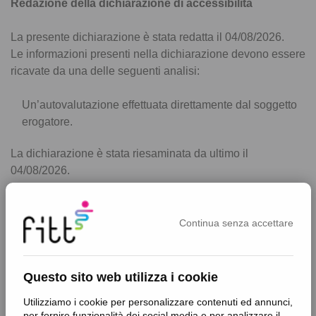
Redazione della dichiarazione di accessibilità
La presente dichiarazione è stata redatta il 04/08/2026.
Le informazioni presenti nella dichiarazione devono essere
ricavate da una delle seguenti analisi:
Un’autovalutazione effettuata direttamente dal soggetto
erogatore.
La dichiarazione è stata riesaminata da ultimo il
04/08/2026.
Modalità di invio delle segnalazioni e recapiti del
soggetto erogatore
Continua senza accettare
Gli utenti possono inviare segnalazioni di problemi di
accessibilità tramite email all’indirizzo:
Questo sito web utilizza i cookie
accessibility@fitt.com
Utilizziamo i cookie per personalizzare contenuti ed annunci,
per fornire funzionalità dei social media e per analizzare il