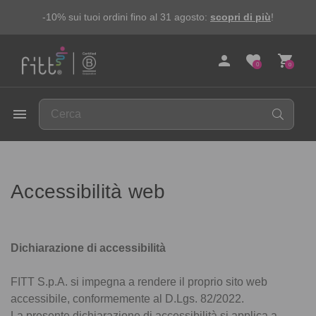
-10% sui tuoi ordini fino al 31 agosto:
scopri di più
!
person
favorite
shopping_cart
0
0
FITT
menu
Accessibilità web
Dichiarazione di accessibilità
FITT S.p.A. si impegna a rendere il proprio sito web
accessibile, conformemente al D.Lgs. 82/2022.
La presente dichiarazione di accessibilità si applica a