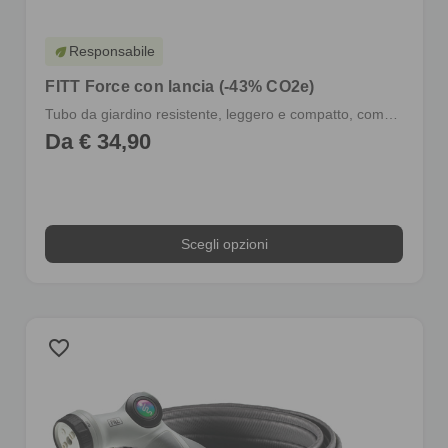
Responsabile
eco
FITT Force con lancia (-43% CO2e)
Tubo da giardino resistente, leggero e compatto, completo di raccordi e lancia
Da € 34,90
Scegli opzioni
favorite_border