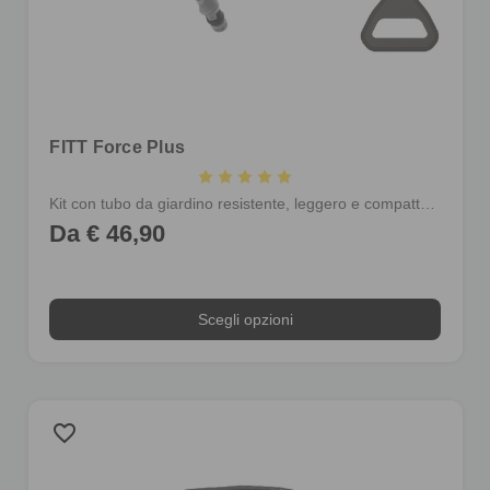
FITT Force Plus
Kit con tubo da giardino resistente, leggero e compatto, completo di raccordi e lancia, integrato con pistola multi-getto e supporto per appenderlo
Da € 46,90
Scegli opzioni
favorite_border