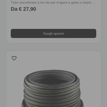
Tubo microforato a tre vie per irrigare a getto o impregnamento
Da € 27,90
Scegli opzioni
favorite_border