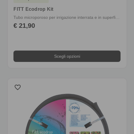
FITT Ecodrop Kit
Tubo microporoso per irrigazione interrata e in superficie
€ 21,90
Scegli opzioni
favorite_border