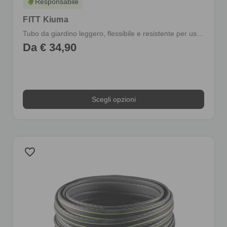
Responsabile
eco
FITT Kiuma
Tubo da giardino leggero, flessibile e resistente per uso quotidiano e intensivo
Da € 34,90
Scegli opzioni
favorite_border