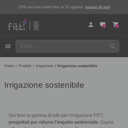
-10% sui tuoi ordini fino al 31 agosto:
scopri di più
!
person
favorite
shopping_cart
0
0
FITT
menu
Home
Prodotti
Irrigazione
Irrigazione sostenibile
Irrigazione sostenibile
Qui trovi la gamma di tubi per l'irrigazione FITT,
progettati per ridurre l'impatto ambientale
. Grazie