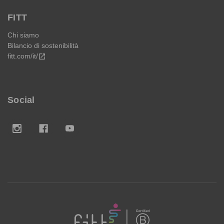
FITT
Chi siamo
Bilancio di sostenibilità
fitt.com/it/
open_in_new
Social
FITT