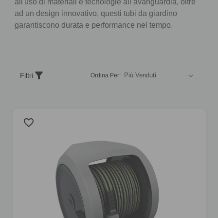
all'uso di materiali e tecnologie all’avanguardia, oltre
ad un design innovativo, questi tubi da giardino
garantiscono durata e performance nel tempo.
Ordina
filter_alt
Filtri
Ordina Per:
i
prodotti
secondo
un
favorite_border
criterio