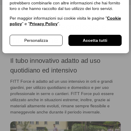
potrebbero combinarle con altre informazioni che hai fornito
loro o che hanno raccolto dal tuo utilizzo dei loro servizi.
Per maggior informazioni sui cookie visita le pagine "
Cookie
policy
" e "
Privacy Policy
".
FITT Freel: Tecnologia e
innovazione
Personalizza
Accetta tutti
Il tubo innovativo adatto ad uso
quotidiano ed intensivo
FITT Force è adatto ad un uso intensivo in orti e grandi
giardini, per utilizzo quotidiano e domestico e per uso
professionale in serre o cantieri. FITT Force può essere
utilizzato anche in situazioni estreme; inoltre, grazie ai
materiali altamente evoluti, rimane sempre flessibile e
maneggevole anche durante il periodo invernale.