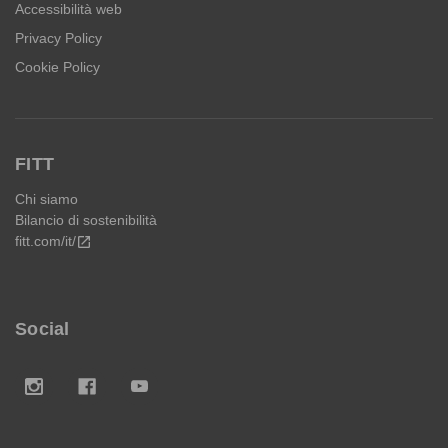
Accessibilità web
Privacy Policy
Cookie Policy
FITT
Chi siamo
Bilancio di sostenibilità
fitt.com/it/
open_in_new
Social