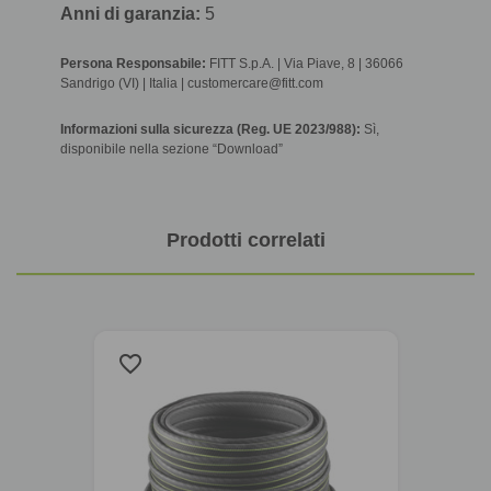
Anni di garanzia:
5
Persona Responsabile:
FITT S.p.A. | Via Piave, 8 | 36066
Sandrigo (VI) | Italia | customercare@fitt.com
Informazioni sulla sicurezza (Reg. UE 2023/988):
Sì,
disponibile nella sezione “Download”
Prodotti correlati
favorite_border
favorite_border