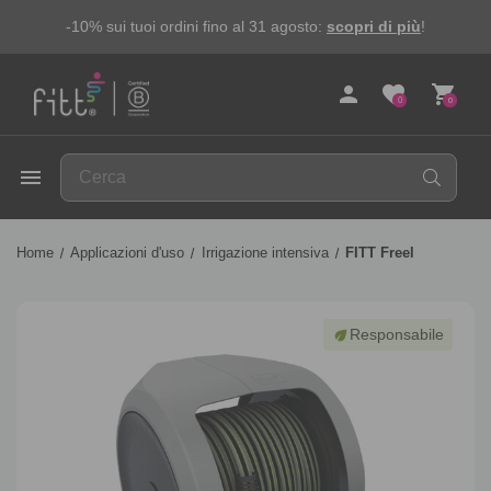
-10% sui tuoi ordini fino al 31 agosto:
scopri di più
!
person
favorite
shopping_cart
0
0
FITT
menu
Home
Applicazioni d'uso
Irrigazione intensiva
FITT Freel
Responsabile
eco