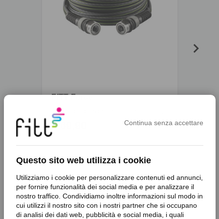
FITT 
FITT Force
Tubo da giardino resistente, leggero e compatto, completo di raccordi
Continua senza accettare
Da €
€ 69,90
Questo sito web utilizza i cookie
Utilizziamo i cookie per personalizzare contenuti ed annunci,
per fornire funzionalità dei social media e per analizzare il
nostro traffico. Condividiamo inoltre informazioni sul modo in
cui utilizzi il nostro sito con i nostri partner che si occupano
di analisi dei dati web, pubblicità e social media, i quali