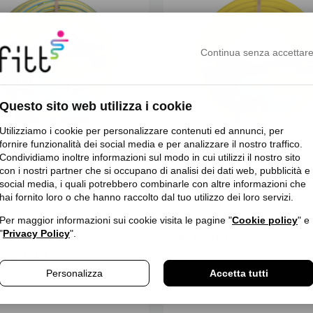
Continua senza accettar
Questo sito web utilizza i cookie
Utilizziamo i cookie per personalizzare contenuti ed annunci, per
fornire funzionalità dei social media e per analizzare il nostro traffico.
Condividiamo inoltre informazioni sul modo in cui utilizzi il nostro sito
con i nostri partner che si occupano di analisi dei dati web, pubblicità e
Responsabile
eco
social media, i quali potrebbero combinarle con altre informazioni che
hai fornito loro o che hanno raccolto dal tuo utilizzo dei loro servizi.
 NTS
FITT Lily
Per maggior informazioni sui cookie visita le pagine "
Cookie policy
" e
"
Privacy Policy
".
€ 12,90
Tubo da giardino robusto e malleabile, per uso intensivo
€ 28,40
Personalizza
Accetta tutti