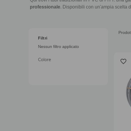
professionale
. Disponibili con un'ampia scelta di
Prodott
Filtri
Nessun filtro applicato
Colore
favorite_border