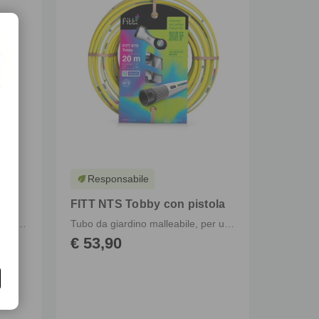
e
Responsabile
eco
FITT NTS Tobby con pistola
Tubo da giardino flessibile per uso frequente
Tubo da giardino malleabile, per uso intensivo anche in agricoltura
€ 53,90