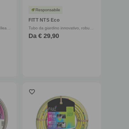
Responsabile
eco
FITT NTS Eco
Tubo da giardino robusto e malleabile, per uso intensivo con pistola multigetto e raccordi
Tubo da giardino innovativo, robusto e malleabile
Da € 29,90
favorite_border