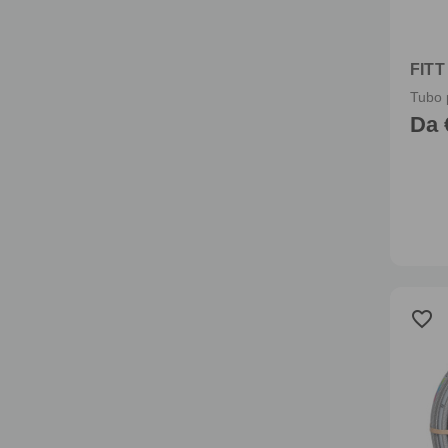
FITT
Da 
favorite_border