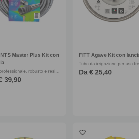
 NTS Master Plus Kit con
FITT Agave Kit con lanci
la
Da € 25,40
Tubo professionale, robusto e resistente, completo di raccordi e pistola multigetto
€ 39,90
favorite_border