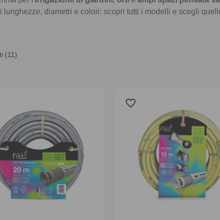
 lunghezze, diametri e colori: scopri tutti i modelli e scegli quello
i (11)
favorite_border