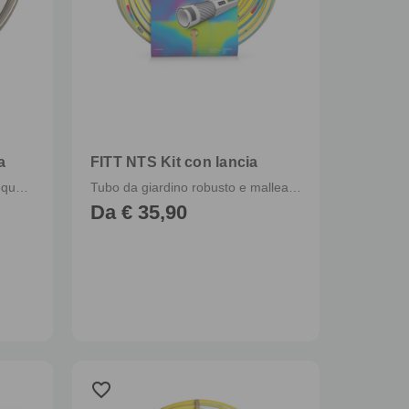
a
FITT NTS Kit con lancia
Tubo da irrigazione per uso frequente completo di raccordi e lancia
Tubo da giardino robusto e malleabile, per uso intensivo con lancia regolabile e raccordi
Da € 35,90
favorite_border