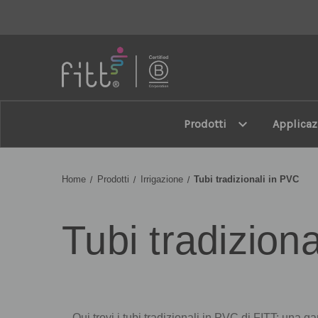
FITT
expand_more
Prodotti
Applicaz
Home
Prodotti
Irrigazione
Tubi tradizionali in PVC
Tubi tradizion
Qui trovi i tubi tradizionali in PVC di FITT: una g