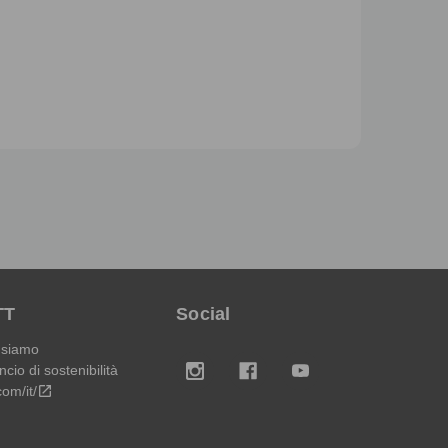
TT
Social
 siamo
ncio di sostenibilità
.com/it/
open_in_new