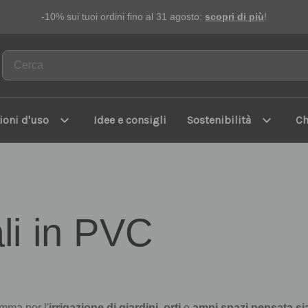
-10% sui tuoi ordini fino al 31 agosto:
scopri di più
!
expand_more
expand_more
ioni d'uso
Idee e consigli
Sostenibilità
Ch
ali in PVC
amma per l'
irrigazione di giardini
,
orti
e
ampi spazi pensata si