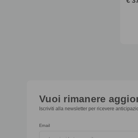
€ 3
Vuoi rimanere aggior
Iscriviti alla newsletter per ricevere anticipaz
Iscrizione
Email
alla
newsletter