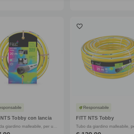
favorite_border
esponsabile
Responsabile
eco
 NTS Tobby con lancia
FITT NTS Tobby
Tubo da giardino malleabile, per uso intensivo anche in agricoltura