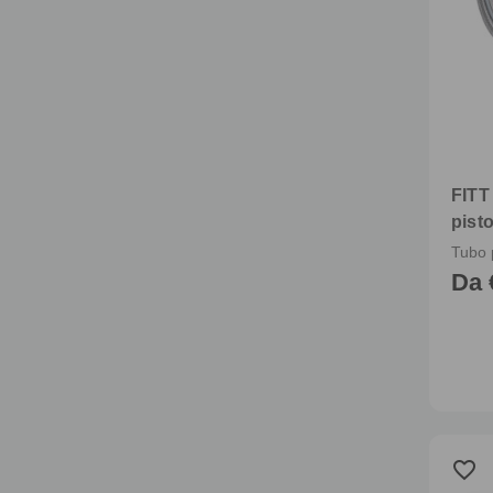
FITT
pisto
Da 
favorite_border