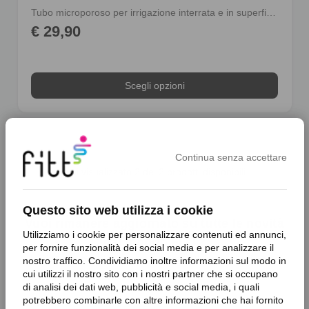
Tubo microporoso per irrigazione interrata e in superficie
€ 29,90
Scegli opzioni
Continua senza accettare
Hai visualizzato
2
dei 2 prodotti disponibili
Questo sito web utilizza i cookie
Vuoi rimanere aggiornato su tutte le novità
Utilizziamo i cookie per personalizzare contenuti ed annunci,
dal mondo FITT?
per fornire funzionalità dei social media e per analizzare il
Iscriviti alla newsletter per ricevere anticipazioni sui nostri
nostro traffico. Condividiamo inoltre informazioni sul modo in
prodotti e avere accesso a sconti esclusivi
cui utilizzi il nostro sito con i nostri partner che si occupano
di analisi dei dati web, pubblicità e social media, i quali
potrebbero combinarle con altre informazioni che hai fornito
Iscrizione
Email