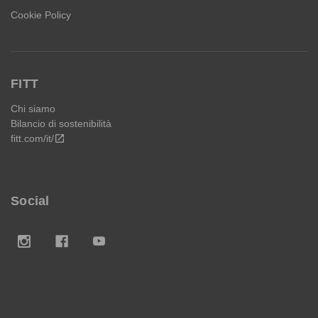
Cookie Policy
FITT
Chi siamo
Bilancio di sostenibilità
fitt.com/it/
open_in_new
Social