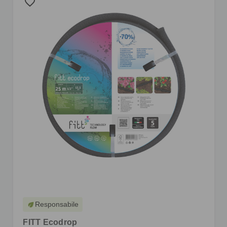
favorite_border
Responsabile
eco
FITT Ecodrop