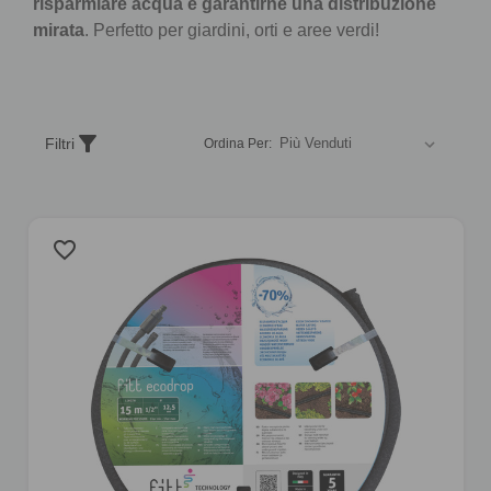
risparmiare acqua e garantirne una distribuzione
mirata
. Perfetto per giardini, orti e aree verdi!
Ordina
filter_alt
Filtri
Ordina Per:
i
prodotti
secondo
un
favorite_border
criterio