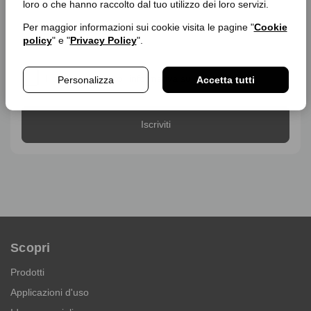
loro o che hanno raccolto dal tuo utilizzo dei loro servizi.
alla
newsletter
Per maggior informazioni sui cookie visita le pagine "
Cookie
policy
" e "
Privacy Policy
".
Ho letto e accetto l'informativa sulla
privacy
.
Personalizza
Accetta tutti
Scopri
Prodotti
Applicazioni d'uso