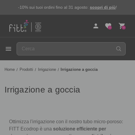
-10% sui tuoi ordini fino al 31 agosto:
scopri di più
!
person
favorite
shopping_cart
0
0
FITT
menu
Home
Prodotti
Irrigazione
Irrigazione a goccia
Irrigazione a goccia
Ottimizza l'irrigazione con il nostro tubo micro-poroso:
FITT Ecodrop è una
soluzione efficiente per