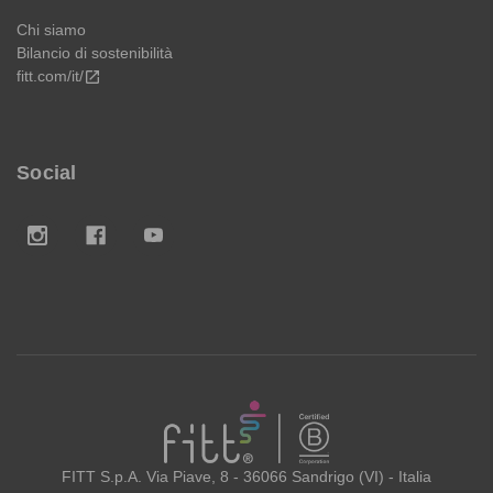
Chi siamo
Bilancio di sostenibilità
fitt.com/it/
open_in_new
Social
FITT
FITT S.p.A. Via Piave, 8 - 36066 Sandrigo (VI) - Italia