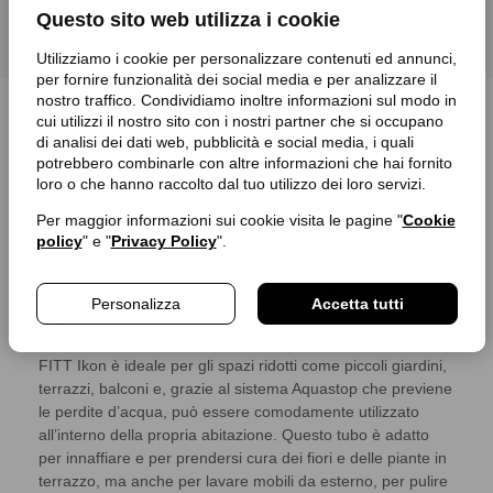
Questo sito web utilizza i cookie
Utilizziamo i cookie per personalizzare contenuti ed annunci,
per fornire funzionalità dei social media e per analizzare il
nostro traffico. Condividiamo inoltre informazioni sul modo in
cui utilizzi il nostro sito con i nostri partner che si occupano
di analisi dei dati web, pubblicità e social media, i quali
FITT Ikon: leggero e pratico
potrebbero combinarle con altre informazioni che hai fornito
loro o che hanno raccolto dal tuo utilizzo dei loro servizi.
per gli spazi ridotti
Per maggior informazioni sui cookie visita le pagine "
Cookie
policy
" e "
Privacy Policy
".
Innovazione e qualità per gli spazi
Personalizza
Accetta tutti
ridotti
FITT Ikon è ideale per gli spazi ridotti come piccoli giardini,
terrazzi, balconi e, grazie al sistema Aquastop che previene
le perdite d’acqua, può essere comodamente utilizzato
all’interno della propria abitazione. Questo tubo è adatto
per innaffiare e per prendersi cura dei fiori e delle piante in
terrazzo, ma anche per lavare mobili da esterno, per pulire