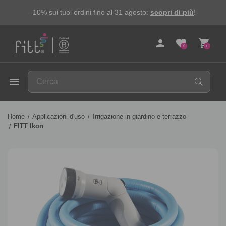
-10% sui tuoi ordini fino al 31 agosto:
scopri di più
!
person
favorite
shopping_cart
0
0
FITT
menu
Home
Applicazioni d'uso
Irrigazione in giardino e terrazzo
FITT Ikon