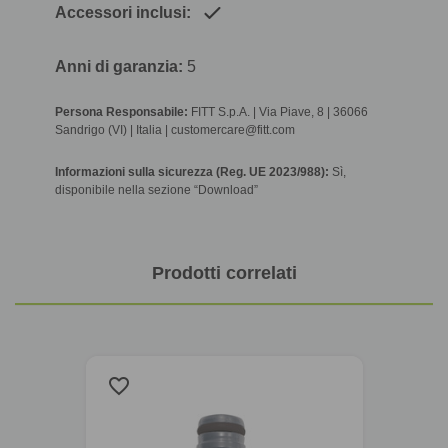
Accessori inclusi:
Anni di garanzia:
5
Persona Responsabile:
FITT S.p.A. | Via Piave, 8 | 36066
Sandrigo (VI) | Italia | customercare@fitt.com
Informazioni sulla sicurezza (Reg. UE 2023/988):
Sì,
disponibile nella sezione “Download”
Prodotti correlati
favorite_border
favorite_border