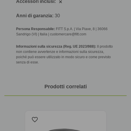
Accessori inclusi:
Anni di garanzia:
30
Persona Responsabile:
FITT S.p.A. | Via Piave, 8 | 36066
Sandrigo (VI) | Italia | customercare@fitt.com
Informazioni sulla sicurezza (Reg. UE 2023/988):
Il prodotto
non contiene avvertenze e informazioni sulla sicurezza,
poiché può essere utilizzato in modo sicuro e come previsto
senza di esse.
Prodotti correlati
favorite_border
favorite_border