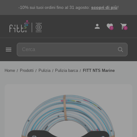
-10% sui tuoi ordini fino al 31 agosto:
scopri di più
!
person
favorite
shopping_cart
0
0
FITT
menu
Home
Prodotti
Pulizia
Pulizia barca
FITT NTS Marine