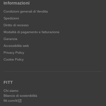
Informazioni
Condizioni generali di Vendita
Spedizioni
Diritto di recesso
Modalità di pagamento e fatturazione
Garanzia
Accessibilità web
Privacy Policy
Cookie Policy
FITT
Chi siamo
Bilancio di sostenibilità
fitt.com/it/
open_in_new