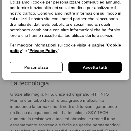
Utilizziamo i cookie per personalizzare contenuti ed annunci,
per fornire funzionalità dei social media e per analizzare il
nostro traffico. Condividiamo inoltre informazioni sul modo in
cui utilizzi il nostro sito con i nostri partner che si occupano
di analisi dei dati web, pubblicità e social media, i quali
potrebbero combinarle con altre informazioni che hai fornito
loro o che hanno raccolto dal tuo utilizzo dei loro servizi.
Per maggior informazioni sui cookie visita le pagine "
Cookie
FITT NTS Marine:
policy
" e "
Privacy Policy
".
Tecnologia e versatilità
Personalizza
Accetta tutti
La tecnologia
Grazie alla maglia NTS, unica ed originale, FITT NTS
Marine è un tubo che offre una grande malleabilità
impedendo la formazione di nodi e di torsioni, garantendo
un flusso d’acqua costante. La tecnologia SKY TECH
aumenta la resistenza a tagli ed abrasioni e rende il tubo
estremamente scorrevole e facile da gestire permettendogli
di scivolare su tutte le superfici, anche negli angoli. Grazie